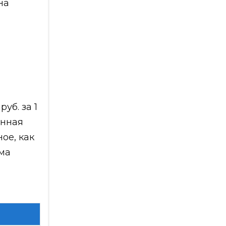
на
уб. за 1
анная
ое, как
рма