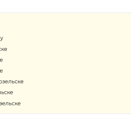
ру
ске
ке
ке
озельске
льске
зельске