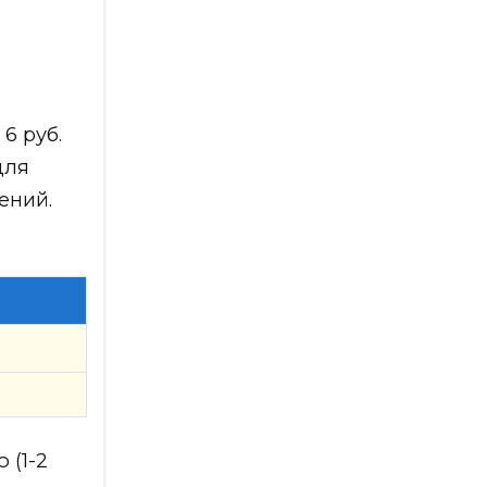
6 руб.
для
ений.
 (1-2