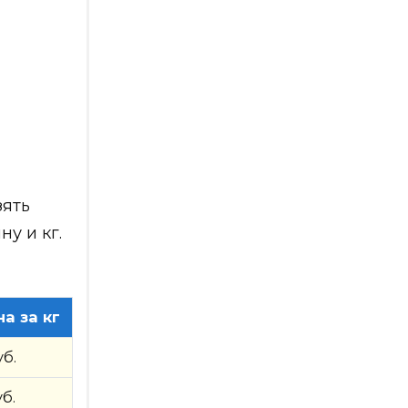
зять
у и кг.
а за кг
уб.
уб.