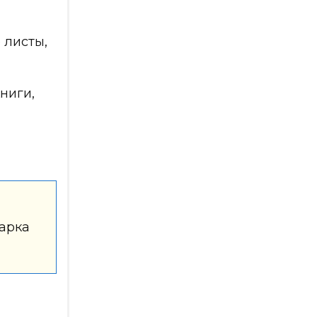
 листы,
ниги,
марка