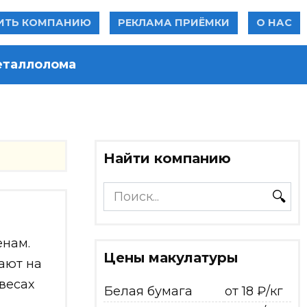
ИТЬ КОМПАНИЮ
РЕКЛАМА ПРИЁМКИ
О НАС
еталлолома
Найти компанию
Search
for:
енам.
Цены макулатуры
жают на
весах
Белая бумага
от 18 ₽/кг