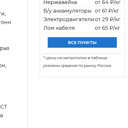
Нержавейка
от 64 ₽/кг
Б/у аккамуляторы
от 61 ₽/кг
и,
Электродвигатели
от 29 ₽/кг
тонн
Лом кабеля
от 65 ₽/кг
ВСЕ ПУНКТЫ
рья.
* Цены на металлолом в таблице
он,
указаны средние по рынку России.
ОСТ
 а