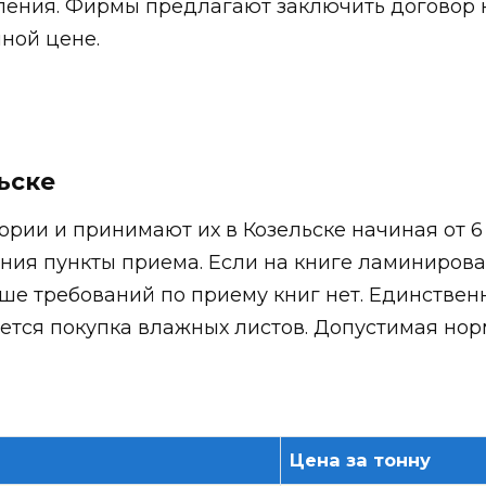
пления. Фирмы предлагают заключить договор 
ной цене.
ьске
рии и принимают их в Козельске начиная от 6 р
ения пункты приема. Если на книге ламиниров
ьше требований по приему книг нет. Единственн
ается покупка влажных листов. Допустимая но
Цена за тонну