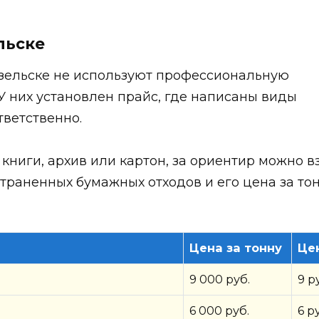
льске
зельске не используют профессиональную
У них установлен прайс, где написаны виды
тветственно.
 книги, архив или картон, за ориентир можно в
траненных бумажных отходов и его цена за тонн
Цена за тонну
Цен
9 000 руб.
9 р
6 000 руб.
6 р