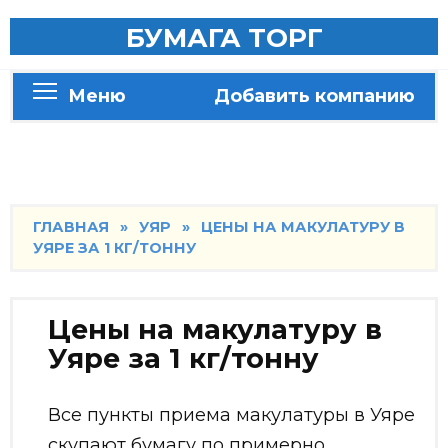
Skip
БУМАГА ТОРГ
to
content
Меню
Добавить компанию
ГЛАВНАЯ
»
УЯР
»
ЦЕНЫ НА МАКУЛАТУРУ В
УЯРЕ ЗА 1 КГ/ТОННУ
Цены на макулатуру в
Уяре за 1 кг/тонну
Все пункты приема макулатуры в Уяре
скупают бумагу по примерно