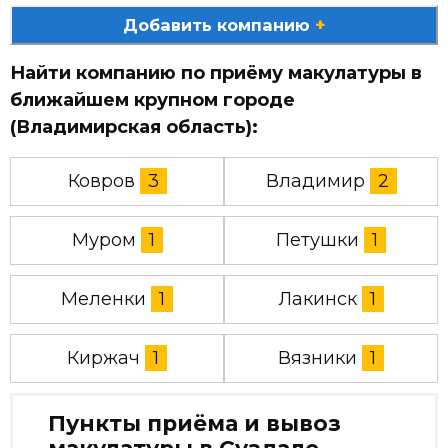
+
Добавить компанию
Найти компанию по приёму макулатуры в
ближайшем крупном городе
(Владимирская область):
Ковров
3
Владимир
2
Муром
1
Петушки
1
Меленки
1
Лакинск
1
Киржач
1
Вязники
1
Пункты приёма и вывоз
макулатуры в Суздале