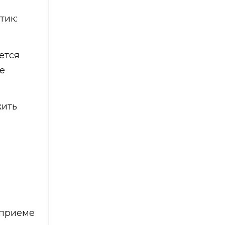
тик:
ется
е
жить
 приеме