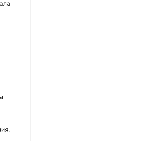
ала,
ы
ия,