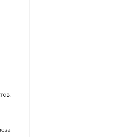
тов.
воза