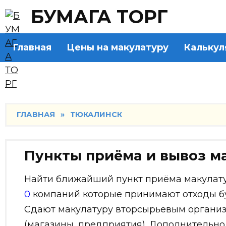
Skip
БУМАГА ТОРГ
to
content
Главная
Цены на макулатуру
Калькул
ГЛАВНАЯ
»
ТЮКАЛИНСК
Пункты приёма и вывоз м
Найти ближайший пункт приёма макулатур
0
компаний которые принимают отходы бу
Сдают макулатуру вторсырьевым органи
(магазины, предприятия). Дополнительно