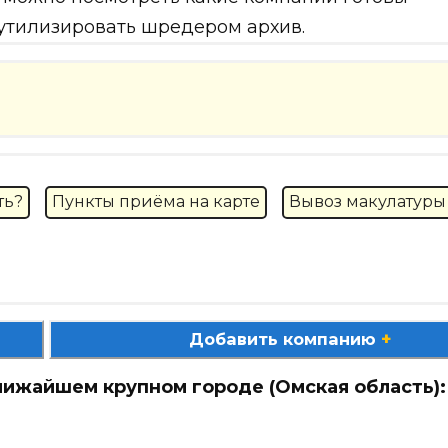
 утилизировать шредером архив.
ть?
Пункты приёма на карте
Вывоз макулатуры
+
Добавить компанию
лижайшем крупном городе (Омская область):