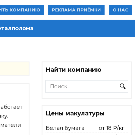
ИТЬ КОМПАНИЮ
РЕКЛАМА ПРИЁМКИ
О НАС
еталлолома
Найти компанию
Search
for:
работает
Цены макулатуры
ку.
иматели
Белая бумага
от 18 ₽/кг