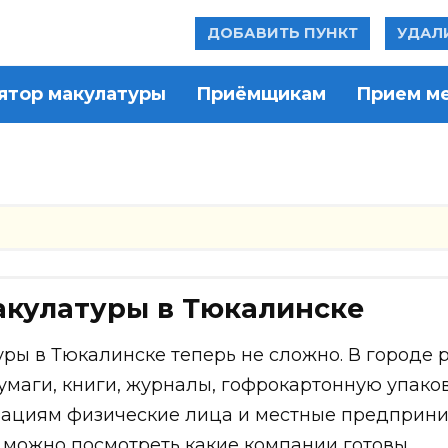
ДОБАВИТЬ ПУНКТ
УДАЛ
ятор макулатуры
Приёмщикам
Прием м
акулатуры в Тюкалинске
ы в Тюкалинске теперь не сложно. В городе 
маги, книги, журналы, гофрокартонную упаков
зациям физические лица и местные предприн
 можно посмотреть какие компании готовы