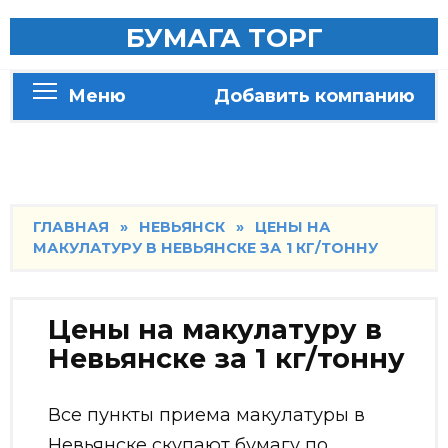
Skip
БУМАГА ТОРГ
to
content
Меню
Добавить компанию
ГЛАВНАЯ
»
НЕВЬЯНСК
»
ЦЕНЫ НА
МАКУЛАТУРУ В НЕВЬЯНСКЕ ЗА 1 КГ/ТОННУ
Цены на макулатуру в
Невьянске за 1 кг/тонну
Все пункты приема макулатуры в
Невьянске скупают бумагу по